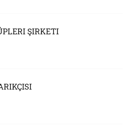
LERI ŞIRKETI
RIKÇISI