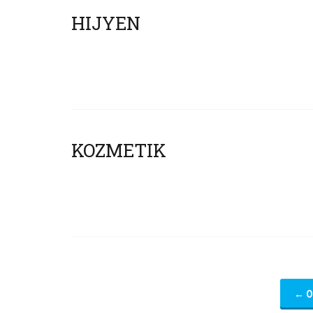
HIJYEN
KOZMETIK
←
O